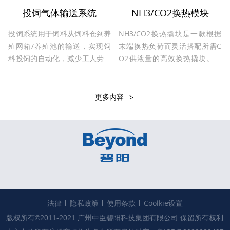
以有效防止飞虫以及灰尘的进
投饲气体输送系统
NH3/CO2换热模块
入。
投饲系统用于饲料从饲料仓到养
NH3/CO2换热撬块是一款根据
殖网箱/养殖池的输送，实现饲
末端换热负荷而灵活搭配所需C
料投饲的自动化，减少工人劳动
O2供液量的高效换热撬块。撬
强度，有效减少浪费。按投饲形
块中的NH3/CO2换热器（NH3
式可分为水面投饲和水下投饲。
的蒸发器和CO2的冷凝器）采用
壳板式换热器，且内部自带气液
更多内容
分离器装置，无需外置气氛容
器，故该撬块可直接通过管路与
压缩机组、末端蒸发器完成连
接；具有换热效率高、结构紧
凑、安装便捷、操作简单等优
点，主要用于NH3/CO2 载冷系
统。
法律
隐私政策
使用条款
Coolkie设置
版权所有©2011-2021 广州中臣碧阳科技集团有限公司.保留所有权利
