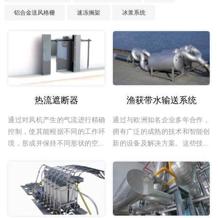
铝合金送风格栅
速冻搁架
冰浆系统
热流遮断器
渔获带水输送系统
通过对风机产生的气流进行精确
通过与欧洲知名企业多年合作，
控制，使其能根据不同的工作环
拥有广泛的成熟的技术和智能创
境，形成并保持不同形状的空气
新的设备及解决方案。这些技术
门帘，从而实现对不同类型空间
使我们成为一个鱼类处理系统的
内的气体实现物理隔离；放置于
总系统供应商。我们的专业知识
不同温区的生产环境的出入口可
基于与全球客户的密切合作-我
以大幅减少冷热交换，达到高效
们为您定制鱼类处理解决方案!包
节能的目的；同时放置于卫生等
括海上和陆上的真空/压力系统
级要求高的生产环境出入口也可
和活鱼解决方案。