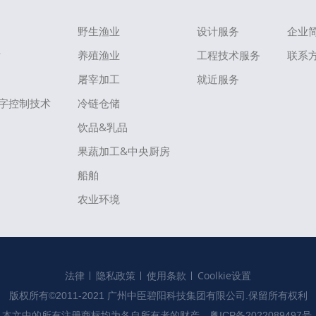
野生渔业
设计服务
企业
术
养殖渔业
工程技术服务
联系
屠宰加工
就近服务
字控制技术
冷链仓储
饮品&乳品
果蔬加工&中央厨房
船舶
农业环境
法律
隐私政策
使用条款
Coolkie设置
版权所有©2011-2021 广州中臣碧阳科技集团有限公司.保留所有权利

本文中的所有注册商标均为各自所有者的财产。
粤ICP备2022089497号.