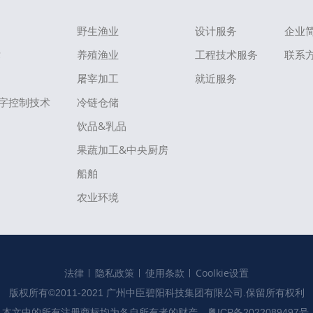
野生渔业
设计服务
企业
术
养殖渔业
工程技术服务
联系
屠宰加工
就近服务
字控制技术
冷链仓储
饮品&乳品
果蔬加工&中央厨房
船舶
农业环境
法律
隐私政策
使用条款
Coolkie设置
版权所有©2011-2021 广州中臣碧阳科技集团有限公司.保留所有权利

本文中的所有注册商标均为各自所有者的财产。
粤ICP备2022089497号.